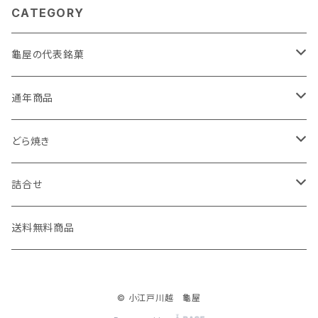
CATEGORY
龜屋の代表銘菓
亀の最中
通年商品
こがね芋
初雁シリーズ
どら焼き
小江戸時の鐘
亀どら
詰合せ
小江戸川越もんぶらん・小江戸川越すいーとぽてと
たまどら
亀の最中・こがね芋詰合せ
送料無料商品
小江戸日誌
© 小江戸川越 龜屋
川越城下町