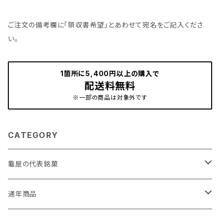
ご注文の備考欄に「領収書希望」とあわせて宛名をご記入くださ
い。
1箇所に5,400円以上の購入で
配送料無料
※一部の商品は対象外です
CATEGORY
龜屋の代表銘菓
亀の最中
通年商品