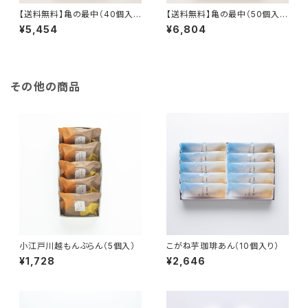
【送料無料】亀の最中（40個入
【送料無料】亀の最中（50個入
り）
り）
¥5,454
¥6,804
その他の商品
小江戸川越もんぶらん（5個入）
こがね芋珈琲あん（10個入り）
¥1,728
¥2,646