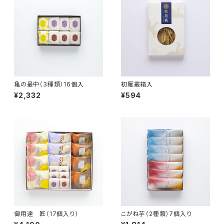
亀の最中（3種類）16個入
初雁霰箱入
¥2,332
¥594
御用達 匠（17個入り）
こがね芋（2種類）7個入り