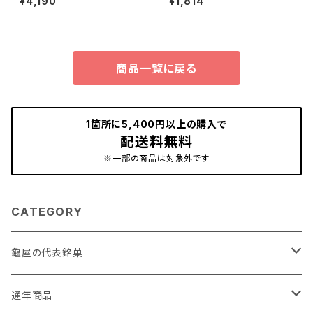
¥4,190
¥1,814
商品一覧に戻る
1箇所に5,400円以上の購入で
配送料無料
※一部の商品は対象外です
CATEGORY
龜屋の代表銘菓
亀の最中
通年商品