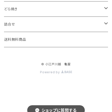
こがね芋
初雁シリーズ
どら焼き
小江戸時の鐘
亀どら
詰合せ
小江戸川越もんぶらん・小江戸川越すいーとぽてと
たまどら
亀の最中・こがね芋詰合せ
送料無料商品
小江戸日誌
© 小江戸川越 龜屋
川越城下町
Powered by
ショップに質問する