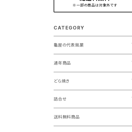
※一部の商品は対象外です
CATEGORY
龜屋の代表銘菓
亀の最中
通年商品
こがね芋
初雁シリーズ
どら焼き
小江戸時の鐘
亀どら
詰合せ
小江戸川越もんぶらん・小江戸川越すい
たまどら
亀の最中・こがね芋詰合せ
送料無料商品
ーとぽてと