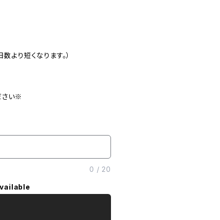
日数より短くなります。）
ださい※
0
/
20
vailable