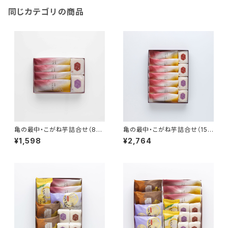
同じカテゴリの商品
亀の最中・こがね芋詰合せ（8個
亀の最中・こがね芋詰合せ（15
入り）
個入り）
¥1,598
¥2,764