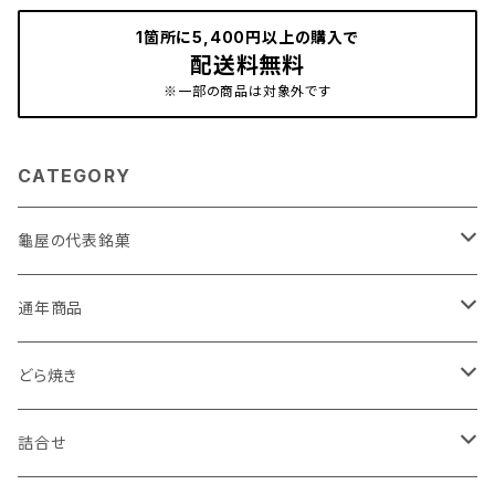
1箇所に5,400円以上の購入で
配送料無料
※一部の商品は対象外です
CATEGORY
龜屋の代表銘菓
亀の最中
通年商品
こがね芋
初雁シリーズ
どら焼き
小江戸時の鐘
亀どら
詰合せ