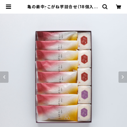
亀の最中・こがね芋詰合せ（18個入り）
| 小江戸川越 龜屋