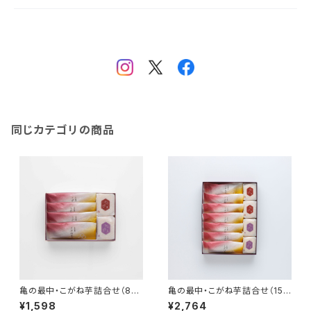
同じカテゴリの商品
亀の最中・こがね芋詰合せ（8個
亀の最中・こがね芋詰合せ（15
入り）
個入り）
¥1,598
¥2,764