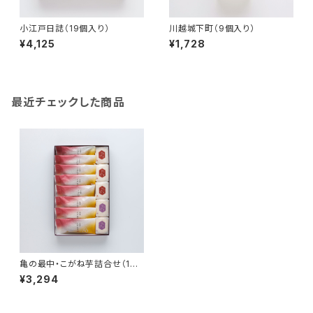
小江戸日誌（19個入り）
川越城下町（9個入り）
¥4,125
¥1,728
最近チェックした商品
亀の最中・こがね芋詰合せ（18
個入り）
¥3,294