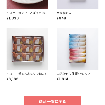
小江戸川越すいーとぽてと（6個
初雁糖箱入
入）
¥1,836
¥648
小江戸川越もんぶらん（9個入）
こがね芋（2種類）7個入り
¥3,186
¥1,814
商品一覧に戻る