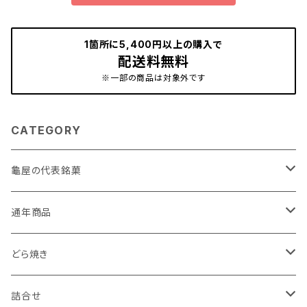
1箇所に5,400円以上の購入で
配送料無料
※一部の商品は対象外です
CATEGORY
龜屋の代表銘菓
亀の最中
通年商品
こがね芋
初雁シリーズ
どら焼き
小江戸時の鐘
亀どら
詰合せ