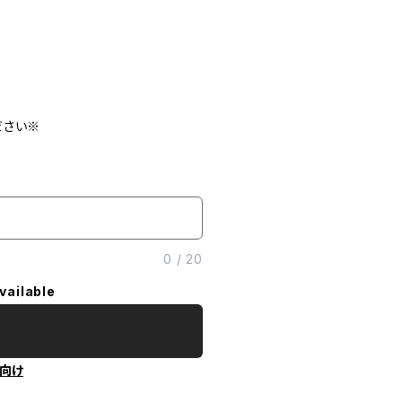
ださい※
0
/
20
vailable
向け