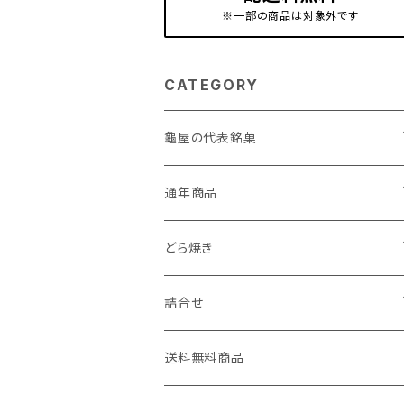
※一部の商品は対象外です
CATEGORY
龜屋の代表銘菓
亀の最中
通年商品
こがね芋
初雁シリーズ
どら焼き
小江戸時の鐘
亀どら
詰合せ
小江戸川越もんぶらん・小江戸川越すい
たまどら
亀の最中・こがね芋詰合せ
送料無料商品
ーとぽてと