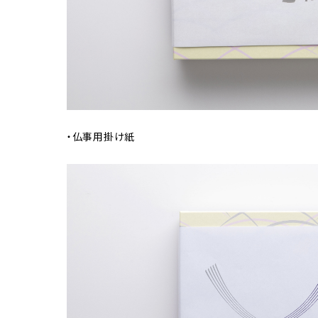
・仏事用掛け紙