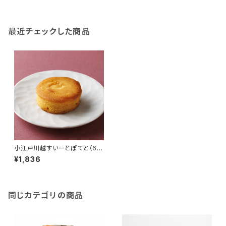
最近チェックした商品
小江戸川越すいーとぽてと（6個
入）
¥1,836
同じカテゴリの商品