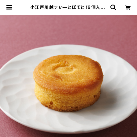
小江戸川越すいーとぽてと（6個入） |
小江戸川越 龜屋