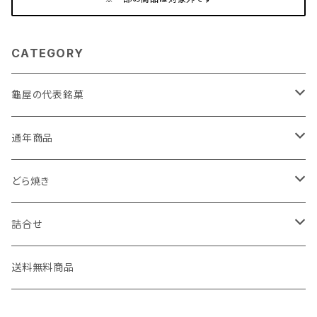
CATEGORY
龜屋の代表銘菓
亀の最中
通年商品
こがね芋
初雁シリーズ
どら焼き
小江戸時の鐘
亀どら
詰合せ
小江戸川越もんぶらん・小江戸川越すいーとぽてと
たまどら
亀の最中・こがね芋詰合せ
送料無料商品
小江戸日誌