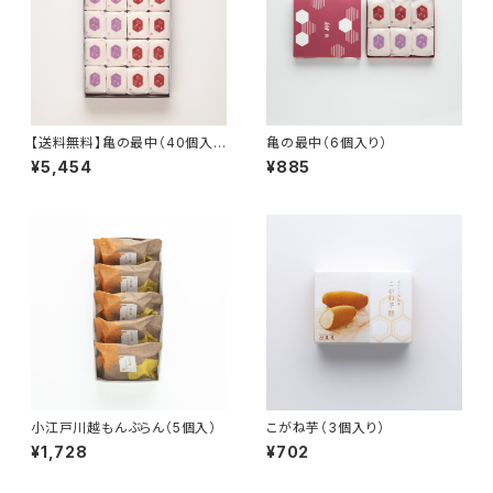
【送料無料】亀の最中（40個入
亀の最中（6個入り）
り）
¥5,454
¥885
小江戸川越もんぶらん（5個入）
こがね芋（3個入り）
¥1,728
¥702